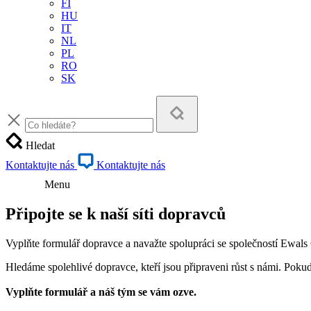
FI
HU
IT
NL
PL
RO
SK
Hledat
Kontaktujte nás
Kontaktujte nás
Menu
Připojte se k naší síti dopravců
Vyplňte formulář dopravce a navažte spolupráci se společností Ewals
Hledáme spolehlivé dopravce, kteří jsou připraveni růst s námi. Pokud 
Vyplňte formulář a náš tým se vám ozve.