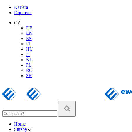
Kariéra
Dopravci
CZ
DE
EN
ES
FI
HU
IT
NL
PL
RO
SK
Home
Služby