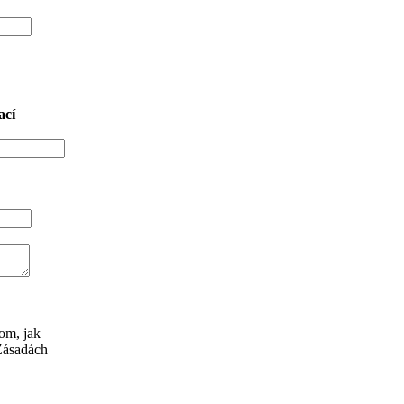
ací
tom, jak
 Zásadách