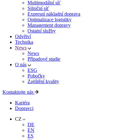
Multimodální síť
Silniční síť
Expresní nákladní doprava
Optimalizace logistiky
Management dopravy
Ostatní služby
Odvětví
Technika
News
News
Případové studie
O nás
ESG
Pobočky
Zajištění kvality
Kontaktujte nás
Kariéra
Dopravci
CZ
DE
EN
ES