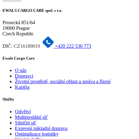
EWALS CARGO CARE spol. s r.o.
Prosecká 851/64
19000 Prague
Czech Republic
DI
Č: CZ16189019
+420 222 530 773
Ewals Cargo Care
O nás
Dopravci
Životní prostředí, sociální oblast a správa a řízení
Kariéra
Služby
Odvětví
Multimodální síť
Silniční síť
Expresní nákladní doprava
Optimalizace logistiky