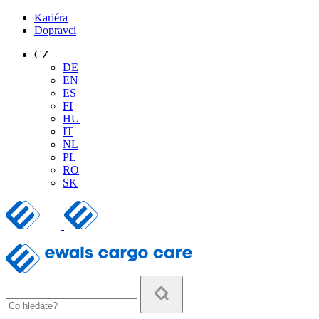
Kariéra
Dopravci
CZ
DE
EN
ES
FI
HU
IT
NL
PL
RO
SK