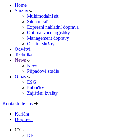
Home
Služby
Multimodální síť
Silniční síť
Expresní nákladní doprava
Optimalizace logistiky
Management dopravy
Ostatní služby
Odvětví
Technika
News
News
Případové studie
O nás
ESG
Pobočky
Zajištění kvality
Kontaktujte nás
Kariéra
Dopravci
CZ
DE