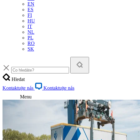
EN
ES
FI
HU
IT
NL
PL
RO
SK
Hledat
Kontaktujte nás
Kontaktujte nás
Menu