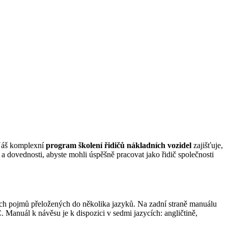
áš komplexní
program školení řidičů nákladních vozidel
zajišťuje,
 a dovednosti, abyste mohli úspěšně pracovat jako řidič společnosti
ných pojmů přeložených do několika jazyků. Na zadní straně manuálu
 Manuál k návěsu je k dispozici v sedmi jazycích: angličtině,