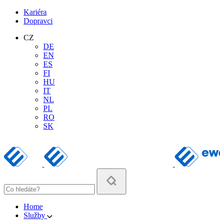
Kariéra
Dopravci
CZ
DE
EN
ES
FI
HU
IT
NL
PL
RO
SK
Home
Služby