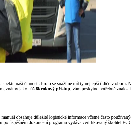
pektu naší činnosti. Proto se snažíme mít ty nejlepší řidiče v oboru.
N
ram, známý jako náš
6krokový přístup
, vám poskytne potřebné znalosti
o manuál obsahuje důležité logistické informace včetně často používa
i. Tu po úspěšném dokončení programu vydává certifikovaný školitel ECC.