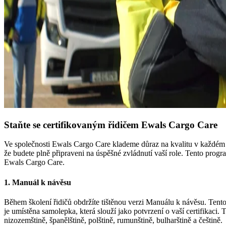
Staňte se certifikovaným řidičem Ewals Cargo Care
Ve společnosti Ewals Cargo Care klademe důraz na kvalitu v každém as
že budete plně připraveni na úspěšné zvládnutí vaší role. Tento prog
Ewals Cargo Care.
1. Manuál k návěsu
Během školení řidičů obdržíte tištěnou verzi Manuálu k návěsu. Tent
je umístěna samolepka, která slouží jako potvrzení o vaší certifikac
nizozemštině, španělštině, polštině, rumunštině, bulharštině a češtině.