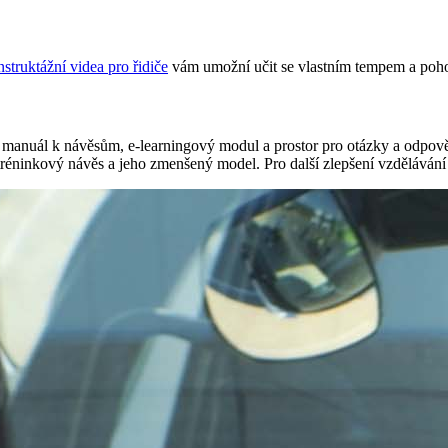
nstruktážní videa pro řidiče
vám umožní učit se vlastním tempem a poh
 manuál k návěsům, e-learningový modul a prostor pro otázky a odpově
tréninkový návěs a jeho zmenšený model. Pro další zlepšení vzdělávání z