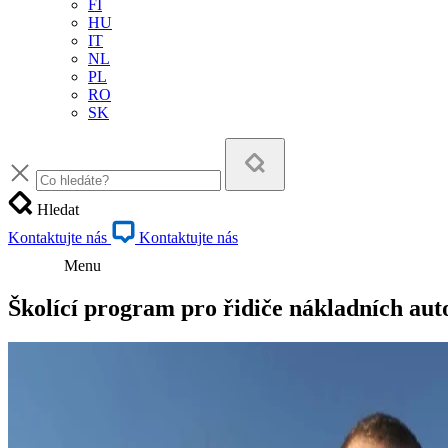
FI
HU
IT
NL
PL
RO
SK
Hledat
Kontaktujte nás
Kontaktujte nás
Menu
Školící program pro řidiče nákladních au