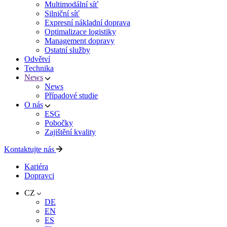
Multimodální síť
Silniční síť
Expresní nákladní doprava
Optimalizace logistiky
Management dopravy
Ostatní služby
Odvětví
Technika
News
News
Případové studie
O nás
ESG
Pobočky
Zajištění kvality
Kontaktujte nás
Kariéra
Dopravci
CZ
DE
EN
ES