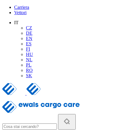
Carriera
Vettori
IT
CZ
DE
EN
ES
FI
HU
NL
PL
RO
SK