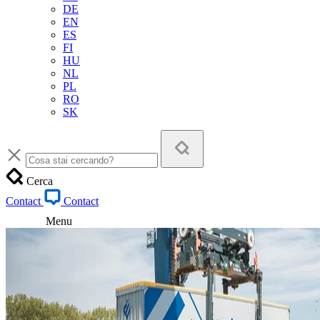
DE
EN
ES
FI
HU
NL
PL
RO
SK
Cerca
Contact
Contact
Menu