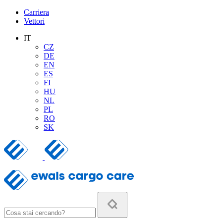
Carriera
Vettori
IT
CZ
DE
EN
ES
FI
HU
NL
PL
RO
SK