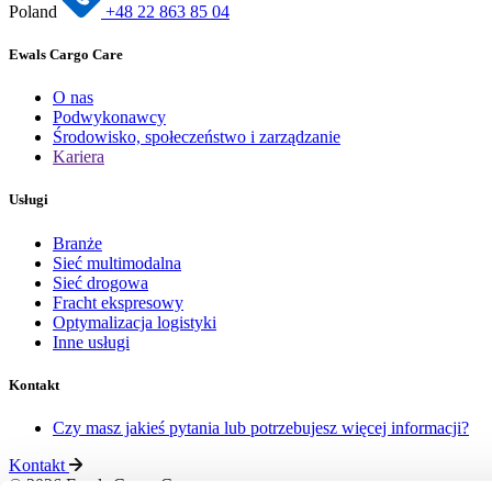
Poland
+48 22 863 85 04
Ewals Cargo Care
O nas
Podwykonawcy
Środowisko, społeczeństwo i zarządzanie
Kariera
Usługi
Branże
Sieć multimodalna
Sieć drogowa
Fracht ekspresowy
Optymalizacja logistyki
Inne usługi
Kontakt
Czy masz jakieś pytania lub potrzebujesz więcej informacji?
Kontakt
© 2026 Ewals Cargo Care