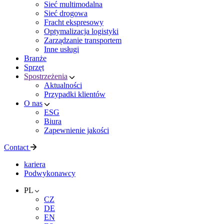
Sieć multimodalna
Sieć drogowa
Fracht ekspresowy
Optymalizacja logistyki
Zarządzanie transportem
Inne usługi
Branże
Sprzęt
Spostrzeżenia
Aktualności
Przypadki klientów
O nas
ESG
Biura
Zapewnienie jakości
Contact
kariera
Podwykonawcy
PL
CZ
DE
EN