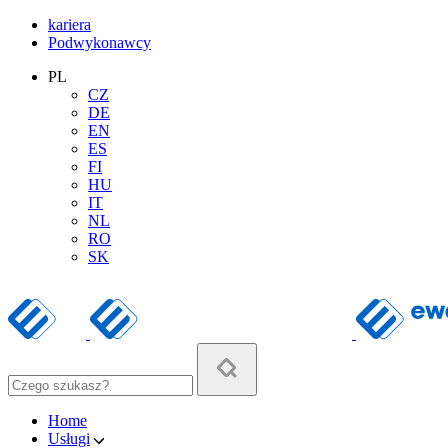
kariera
Podwykonawcy
PL
CZ
DE
EN
ES
FI
HU
IT
NL
RO
SK
Home
Usługi