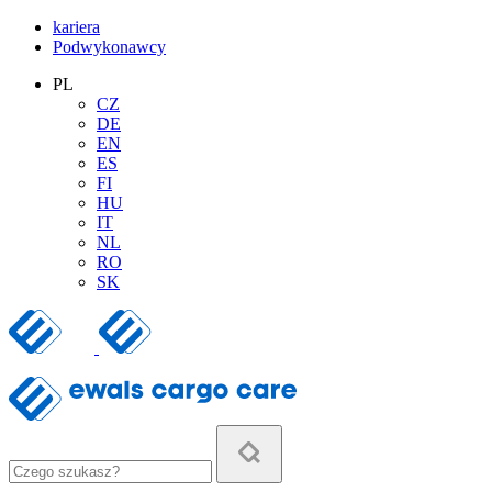
kariera
Podwykonawcy
PL
CZ
DE
EN
ES
FI
HU
IT
NL
RO
SK