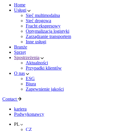
Home
Usługi
Sieć multimodalna
Sieć drogowa
Fracht ekspresowy
Optymalizacja logistyki
Zarządzanie transportem
Inne usługi
Branże
Sprzęt
Spostrzeżenia
Aktualności
Przypadki klientów
O nas
ESG
Biura
Zapewnienie jakości
Contact
kariera
Podwykonawcy
PL
CZ