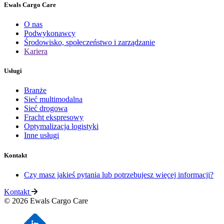
Ewals Cargo Care
O nas
Podwykonawcy
Środowisko, społeczeństwo i zarządzanie
Kariera
Usługi
Branże
Sieć multimodalna
Sieć drogowa
Fracht ekspresowy
Optymalizacja logistyki
Inne usługi
Kontakt
Czy masz jakieś pytania lub potrzebujesz więcej informacji?
Kontakt
© 2026 Ewals Cargo Care