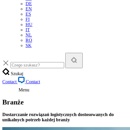
DE
EN
ES
FI
HU
IT
NL
RO
SK
Szukaj
Contact
Contact
Menu
Branże
Dostarczanie rozwiązań logistycznych dostosowanych do
unikalnych potrzeb każdej branży