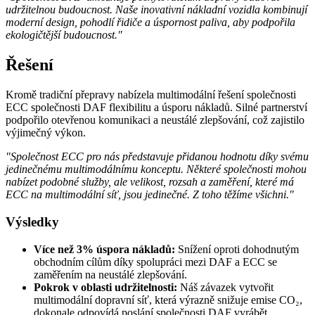
udržitelnou budoucnost. Naše inovativní nákladní vozidla kombinují
moderní design, pohodlí řidiče a úspornost paliva, aby podpořila
ekologičtější budoucnost."
Řešení
Kromě tradiční přepravy nabízela multimodální řešení společnosti
ECC společnosti DAF flexibilitu a úsporu nákladů. Silné partnerství
podpořilo otevřenou komunikaci a neustálé zlepšování, což zajistilo
výjimečný výkon.
"Společnost ECC pro nás představuje přidanou hodnotu díky svému
jedinečnému multimodálnímu konceptu. Některé společnosti mohou
nabízet podobné služby, ale velikost, rozsah a zaměření, které má
ECC na multimodální síť, jsou jedinečné. Z toho těžíme všichni."
Výsledky
Více než 3% úspora nákladů:
Snížení
oproti dohodnutým
obchodním cílům díky spolupráci mezi DAF a ECC se
zaměřením na neustálé zlepšování.
Pokrok v oblasti udržitelnosti:
Náš
závazek vytvořit
multimodální dopravní síť, která výrazně snižuje emise CO₂,
dokonale odpovídá poslání společnosti DAF vyrábět