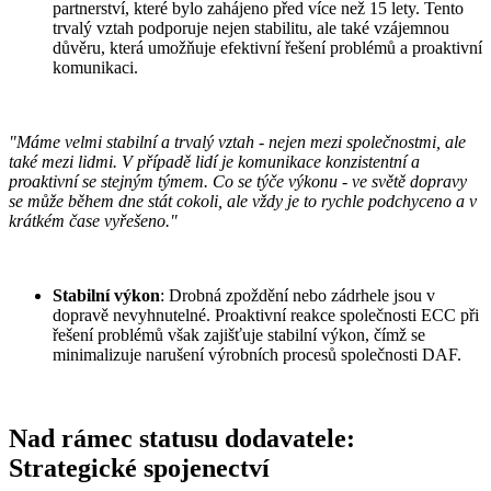
partnerství, které bylo zahájeno před více než 15 lety. Tento
trvalý vztah podporuje nejen stabilitu, ale také vzájemnou
důvěru, která umožňuje efektivní řešení problémů a proaktivní
komunikaci.
"Máme velmi stabilní a trvalý vztah - nejen mezi společnostmi, ale
také mezi lidmi. V případě lidí je komunikace konzistentní a
proaktivní se stejným týmem. Co se týče výkonu - ve světě dopravy
se může během dne stát cokoli, ale vždy je to rychle podchyceno a v
krátkém čase vyřešeno."
Stabilní výkon
: Drobná zpoždění nebo zádrhele jsou v
dopravě nevyhnutelné. Proaktivní reakce společnosti ECC při
řešení problémů však zajišťuje stabilní výkon, čímž se
minimalizuje narušení výrobních procesů společnosti DAF.
Nad rámec statusu dodavatele:
Strategické spojenectví