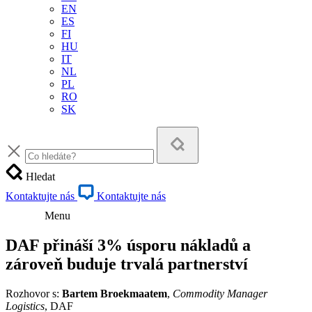
EN
ES
FI
HU
IT
NL
PL
RO
SK
Hledat
Kontaktujte nás
Kontaktujte nás
Menu
DAF přináší 3% úsporu nákladů a
zároveň buduje trvalá partnerství
Rozhovor s:
Bartem Broekmaatem
,
Commodity Manager
Logistics
, DAF