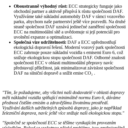
Oboustranně výhodný růst:
ECC
strategicky funguje jako
obchodní partner a aktivně přispívá k růstu společnosti DAF.
Využíváme také nákladní automobily DAF v rámci vozového
parku, abychom naše partnerství ještě více pozvedli. Na druhé
straně společnost DAF uznává jedinečné zaměření společnosti
ECC na multimodální sítě a uvědomuje si její potenciál pro
uvolnění expanze a optimalizaci.
Společná vize udržitelnosti:
DAF a ECC upřednostňují
ekologická dopravní řešení. Moderní vozový park společnosti
ECC zahrnuje pouze nákladní vozidla s emisemi Euro 6, což
snižuje ekologickou stopu společnosti DAF. Odborné znalosti
společnosti ECC v oblasti multimodální přepravy navíc
představují příležitost, jak minimalizovat závislost společnosti
DAF na silniční dopravě a snížit emise
CO₂
.
"Tím, že požadujeme, aby všichni naši dodavatelé v oblasti dopravy
měli nákladní vozidla splňující minimálně normu Euro 6, dáváme
přednost čistším emisím a zdravějšímu životnímu prostředí.
Využívání dalších udržitelných způsobů dopravy, jako je například
železniční doprava, navíc ještě více snižuje naši ekologickou stopu."
"Společně se společností ECC se těšíme vynikajícím provozním
výsledkům. Pokud se vyskytnou nějaké problémy, jsou profesionálně