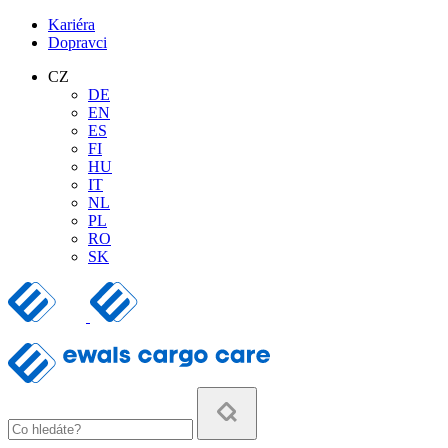
Kariéra
Dopravci
CZ
DE
EN
ES
FI
HU
IT
NL
PL
RO
SK