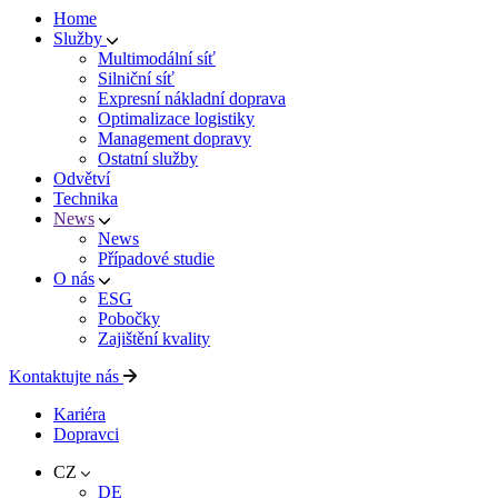
Home
Služby
Multimodální síť
Silniční síť
Expresní nákladní doprava
Optimalizace logistiky
Management dopravy
Ostatní služby
Odvětví
Technika
News
News
Případové studie
O nás
ESG
Pobočky
Zajištění kvality
Kontaktujte nás
Kariéra
Dopravci
CZ
DE