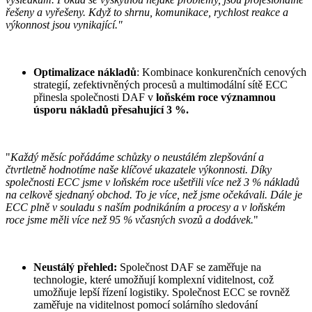
řešeny a vyřešeny. Když to shrnu, komunikace, rychlost reakce a
výkonnost jsou vynikající."
Optimalizace nákladů
: Kombinace konkurenčních cenových
strategií, zefektivněných procesů a multimodální sítě ECC
přinesla společnosti DAF v
loňském roce významnou
úsporu nákladů přesahující 3 %.
"
Každý měsíc pořádáme schůzky o neustálém zlepšování a
čtvrtletně hodnotíme naše klíčové ukazatele výkonnosti. Díky
společnosti ECC jsme v loňském roce ušetřili více než 3 % nákladů
na celkově sjednaný obchod. To je více, než jsme očekávali. Dále je
ECC plně v souladu s naším podnikáním a procesy a v loňském
roce jsme měli více než 95 % včasných svozů a dodávek.
"
Neustálý přehled:
Společnost DAF se zaměřuje na
technologie, které umožňují komplexní viditelnost, což
umožňuje lepší řízení logistiky. Společnost ECC se rovněž
zaměřuje na viditelnost pomocí solárního sledování