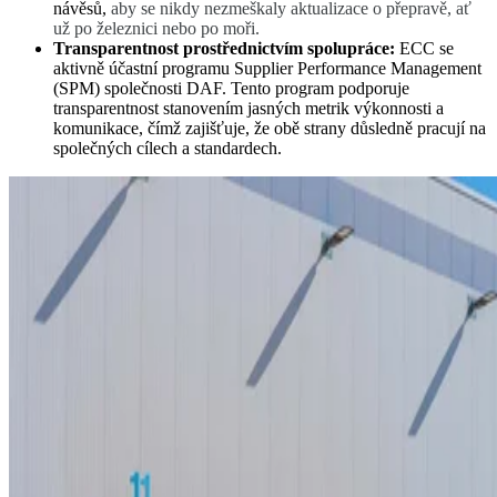
návěsů,
aby se nikdy nezmeškaly aktualizace o přepravě, ať
už po železnici nebo po moři.
Transparentnost prostřednictvím spolupráce:
ECC se
aktivně účastní programu Supplier Performance Management
(SPM) společnosti DAF. Tento program podporuje
transparentnost stanovením jasných metrik výkonnosti a
komunikace, čímž zajišťuje, že obě strany důsledně pracují na
společných cílech a standardech.