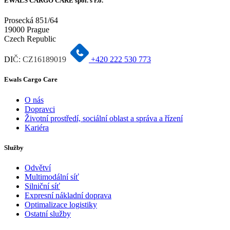
EWALS CARGO CARE spol. s r.o.
Prosecká 851/64
19000 Prague
Czech Republic
DI
Č: CZ16189019
+420 222 530 773
Ewals Cargo Care
O nás
Dopravci
Životní prostředí, sociální oblast a správa a řízení
Kariéra
Služby
Odvětví
Multimodální síť
Silniční síť
Expresní nákladní doprava
Optimalizace logistiky
Ostatní služby