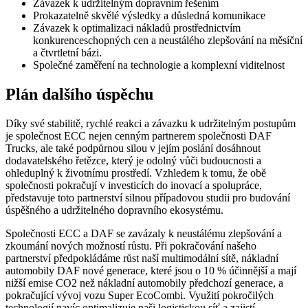
Závazek k udržitelným dopravním řešením
Prokazatelně skvělé výsledky a důsledná komunikace
Závazek k optimalizaci nákladů prostřednictvím
konkurenceschopných cen a neustálého zlepšování na měsíční
a čtvrtletní bázi.
Společné zaměření na technologie a komplexní viditelnost
Plán dalšího úspěchu
Díky své stabilitě, rychlé reakci a závazku k udržitelným postupům
je společnost ECC nejen cenným partnerem společnosti DAF
Trucks, ale také podpůrnou silou v jejím poslání dosáhnout
dodavatelského řetězce, který je odolný vůči budoucnosti a
ohleduplný k životnímu prostředí. Vzhledem k tomu, že obě
společnosti pokračují v investicích do inovací a spolupráce,
představuje toto partnerství silnou případovou studii pro budování
úspěšného a udržitelného dopravního ekosystému.
Společnosti ECC a DAF se zavázaly k neustálému zlepšování a
zkoumání nových možností růstu. Při pokračování našeho
partnerství předpokládáme růst naší multimodální sítě, nákladní
automobily DAF nové generace, které jsou o 10 % účinnější a mají
nižší emise CO2 než nákladní automobily předchozí generace, a
pokračující vývoj vozu Super EcoCombi. Využití pokročilých
technologií navíc optimalizuje naši logistickou síť a zajistí