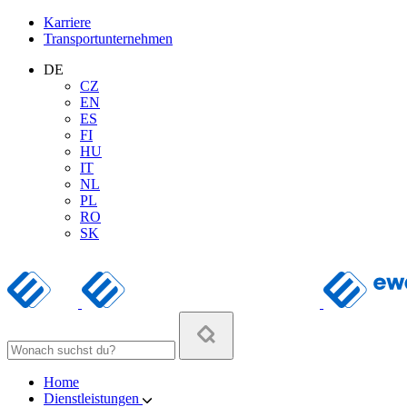
Karriere
Transportunternehmen
DE
CZ
EN
ES
FI
HU
IT
NL
PL
RO
SK
Home
Dienstleistungen