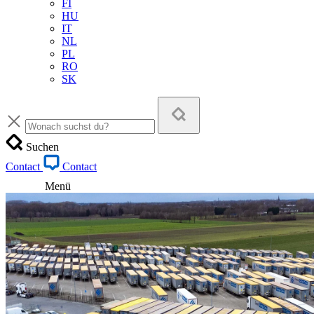
FI
HU
IT
NL
PL
RO
SK
Suchen
Contact
Contact
Menü