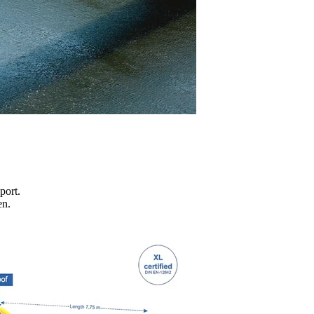
port.
en.