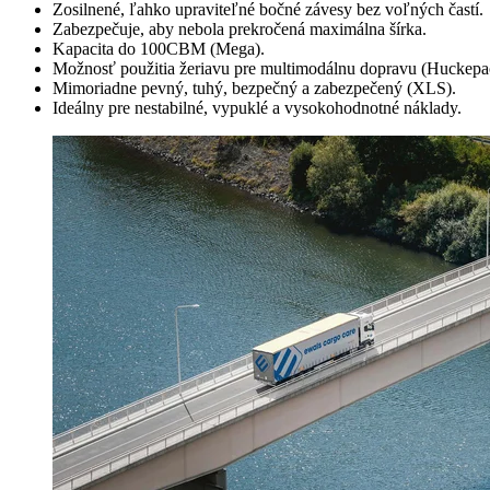
Zosilnené, ľahko upraviteľné bočné závesy bez voľných častí.
Zabezpečuje, aby nebola prekročená maximálna šírka.
Kapacita do 100CBM (Mega).
Možnosť použitia žeriavu pre multimodálnu dopravu (Huckepa
Mimoriadne pevný, tuhý, bezpečný a zabezpečený (XLS).
Ideálny pre nestabilné, vypuklé a vysokohodnotné náklady.