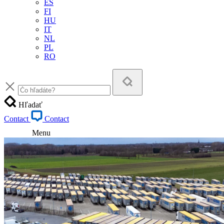
ES
FI
HU
IT
NL
PL
RO
Hľadať
Contact
Contact
Menu