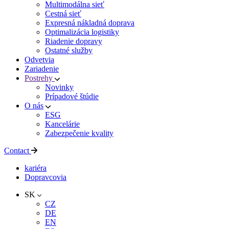
Multimodálna sieť
Cestná sieť
Expresná nákladná doprava
Optimalizácia logistiky
Riadenie dopravy
Ostatné služby
Odvetvia
Zariadenie
Postrehy
Novinky
Prípadové štúdie
O nás
ESG
Kancelárie
Zabezpečenie kvality
Contact
kariéra
Dopravcovia
SK
CZ
DE
EN