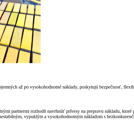
bjemných až po vysokohodnotné náklady, poskytujú bezpečnosť, flexibil
nými partnermi rozhodli navrhnúť prívesy na prepravu nákladu, ktoré 
s nestabilným, vypuklým a vysokohodnotným nákladom s bezkonkurenčno