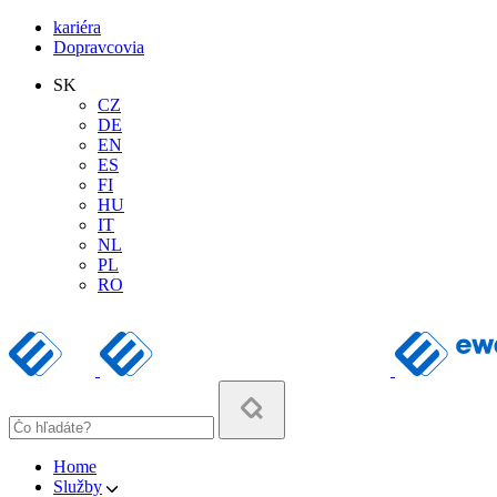
kariéra
Dopravcovia
SK
CZ
DE
EN
ES
FI
HU
IT
NL
PL
RO
Home
Služby