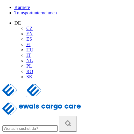
Karriere
Transportunternehmen
DE
CZ
EN
ES
FI
HU
IT
NL
PL
RO
SK