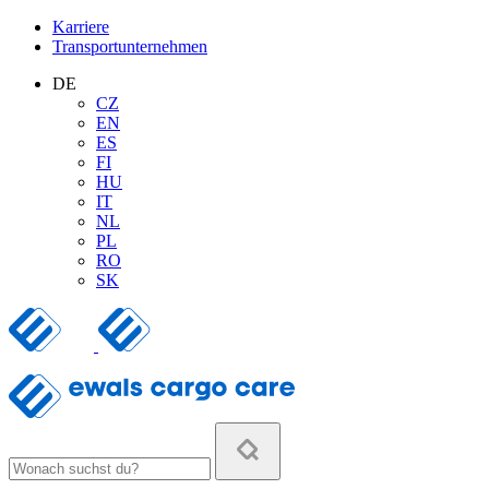
Karriere
Transportunternehmen
DE
CZ
EN
ES
FI
HU
IT
NL
PL
RO
SK