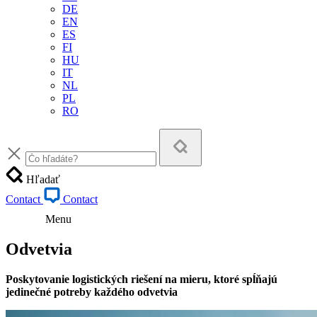
DE
EN
ES
FI
HU
IT
NL
PL
RO
Hľadať
Contact
Contact
Menu
Odvetvia
Poskytovanie logistických riešení na mieru, ktoré spĺňajú
jedinečné potreby každého odvetvia