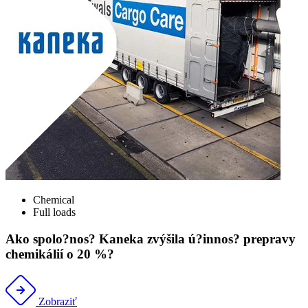
Chemical
Full loads
Ako spolo?nos? Kaneka zvýšila ú?innos? prepravy
chemikálií o 20 %?
Zobraziť