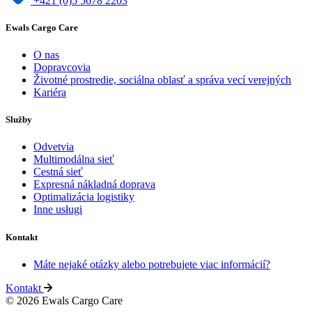
+421 (0)5 5678 2203
Ewals Cargo Care
O nas
Dopravcovia
Životné prostredie, sociálna oblasť a správa vecí verejných
Kariéra
Služby
Odvetvia
Multimodálna sieť
Cestná sieť
Expresná nákladná doprava
Optimalizácia logistiky
Inne usługi
Kontakt
Máte nejaké otázky alebo potrebujete viac informácií?
Kontakt
© 2026 Ewals Cargo Care