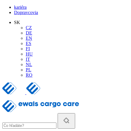
kariéra
Dopravcovia
SK
CZ
DE
EN
ES
FI
HU
IT
NL
PL
RO