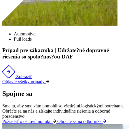
Automotive
Full loads
Prípad pre zákazníka | Udržate?né dopravné
riešenia so spolo?nos?ou DAF
Zobraziť
Objavte všetky prípady
Spojme sa
Sme tu, aby sme vám pomohli so všetkými
logistickými
potrebami.
Obráťte sa na nás a získajte individuálne riešenia a odborné
poradenstvo
.
Požiadať o cenovú ponuku
Obráťte sa na odborníka