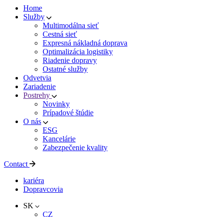
Home
Služby
Multimodálna sieť
Cestná sieť
Expresná nákladná doprava
Optimalizácia logistiky
Riadenie dopravy
Ostatné služby
Odvetvia
Zariadenie
Postrehy
Novinky
Prípadové štúdie
O nás
ESG
Kancelárie
Zabezpečenie kvality
Contact
kariéra
Dopravcovia
SK
CZ