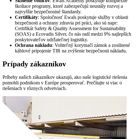
Školenie vodičov
: Ewals Academy poskytuje komplexné
školiace programy, ktoré zabezpečujú neustály rozvoj a
najvyššie bezpečnostné štandardy.
Certifikáty
: Spoločnosť Ewals poskytuje služby v oblasti
bezpečnosti a ochrany
zdravia
pri práci, ako sú napr:
Certifikát Safety & Quality Assessment for Sustainability
(SOAS) a Ecovadis Silver, čo nás radí medzi 9% najlepších
poskytovateľov udržateľnej logistiky.
Ochrana nákladu
: Voliteľný korytnačí zámok a zosilnené
káblové pripojenie TIR na zvýšenie bezpečnosti nákladu.
Prípady zákazníkov
Príbehy našich zákazníkov ukazujú, ako naše logistické riešenia
pomohli podnikom v Európe prosperovať. Prečítajte si viac o
riešeniach v rôznych odvetviach.