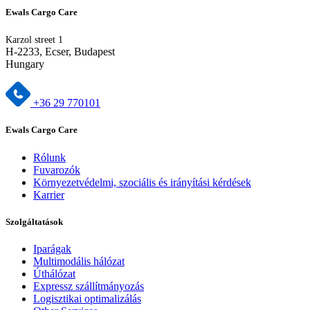
Ewals Cargo Care
Karzol street 1
H-2233, Ecser, Budapest
Hungary
+36 29 770101
Ewals Cargo Care
Rólunk
Fuvarozók
Környezetvédelmi, szociális és irányítási kérdések
Karrier
Szolgáltatások
Iparágak
Multimodális hálózat
Úthálózat
Expressz szállítmányozás
Logisztikai optimalizálás