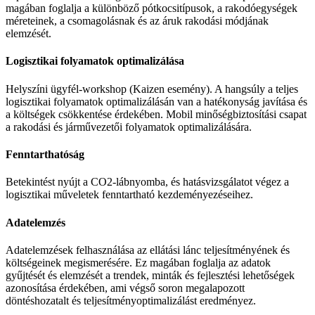
magában foglalja a különböző pótkocsitípusok, a rakodóegységek
méreteinek, a csomagolásnak és az áruk rakodási módjának
elemzését.
Logisztikai folyamatok optimalizálása
Helyszíni ügyfél-workshop (Kaizen esemény).
A hangsúly a teljes
logisztikai folyamatok optimalizálásán van a hatékonyság javítása és
a költségek csökkentése érdekében.
Mobil minőségbiztosítási csapat
a rakodási és járművezetői folyamatok optimalizálására.
Fenntarthatóság
Betekintést nyújt a CO2-lábnyomba, és hatásvizsgálatot végez a
logisztikai műveletek fenntartható kezdeményezéseihez.
Adatelemzés
Adatelemzések felhasználása az ellátási lánc teljesítményének és
költségeinek megismerésére.
Ez magában foglalja az adatok
gyűjtését és elemzését a trendek, minták és fejlesztési lehetőségek
azonosítása érdekében, ami végső soron megalapozott
döntéshozatalt és teljesítményoptimalizálást eredményez.