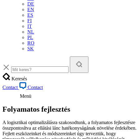
DE
EN
ES
FI
IT
NL
PL
RO
SK
Keresés
Contact
Contact
Menü
Folyamatos fejlesztés
A logisztikai optimalizálásra szakosodtunk, a folyamatos fejlesztésre
összpontosítva az ellátási lánc hatékonyságának növelése érdekében.
Fejlett eszközeinket és módszereinket úgy terveztük, hogy