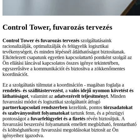
Control Tower, fuvarozás tervezés
Control Tower és fuvarozás tervezés
szolgáltatásaink
racionalizálják, optimalizálják és felügyelik logisztikai
tevékenységeit, és minden lépésnél átláthatóságot biztosítanak.
Elkötelezett csapatunk egyetlen kapcsolattartó pontként szolgál az
Ön ellátási láncával kapcsolatos összes igénye tekintetében,
egyszerűsítve a kommunikációt és biztosítva a zökkenőmentes
koordinációt.
Ez a szolgáltatás túlmutat a koordináción - magában foglalja a
rendelés- és szállítástervezést
, a
valós idejű nyomon követést és
láthatóságot
, valamint az
adatvezérelt teljesítményt
. Minden
fuvarozási módot és logisztikai szolgáltatót átfogó
partnerkapcsolati rendszerben
kezelünk, pontos
törzsadatokat
és szabványosított folyamatokat
tartunk fenn, és a pénzügyi
pontosságot a
fuvarfelügyelet és a fizetés
révén biztosítjuk. A
fuvarozási beszerzési folyamatunk emellett megbízható, fenntartható
és költséghatékony fuvarozási megoldásokat biztosít az Ön
igényeihez igazodva.