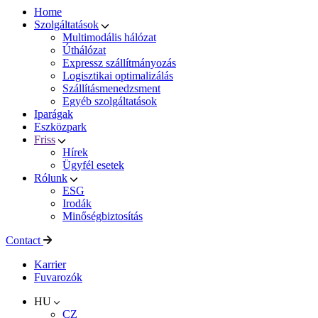
Home
Szolgáltatások
Multimodális hálózat
Úthálózat
Expressz szállítmányozás
Logisztikai optimalizálás
Szállításmenedzsment
Egyéb szolgáltatások
Iparágak
Eszközpark
Friss
Hírek
Ügyfél esetek
Rólunk
ESG
Irodák
Minőségbiztosítás
Contact
Karrier
Fuvarozók
HU
CZ