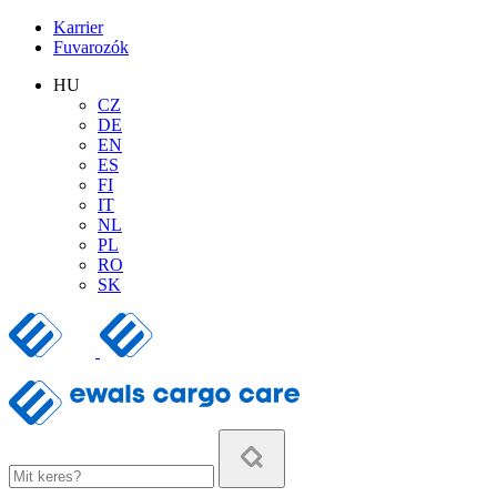
Karrier
Fuvarozók
HU
CZ
DE
EN
ES
FI
IT
NL
PL
RO
SK