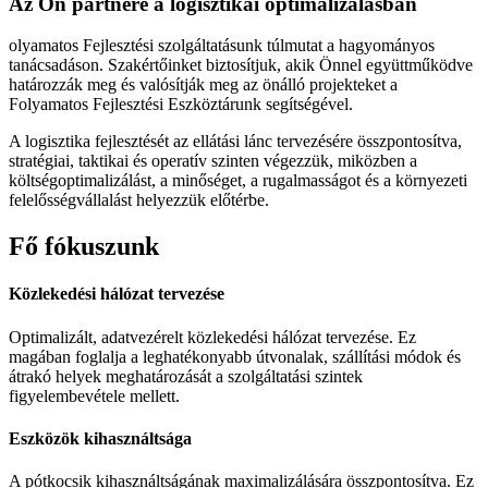
Az Ön partnere a logisztikai optimalizálásban
olyamatos Fejlesztési szolgáltatásunk túlmutat a hagyományos
tanácsadáson. Szakértőinket biztosítjuk, akik Önnel együttműködve
határozzák meg és valósítják meg az önálló projekteket a
Folyamatos Fejlesztési Eszköztárunk segítségével.
A logisztika fejlesztését az ellátási lánc tervezésére összpontosítva,
stratégiai, taktikai és operatív szinten végezzük, miközben a
költségoptimalizálást, a minőséget, a rugalmasságot és a környezeti
felelősségvállalást helyezzük előtérbe.
Fő fókuszunk
Közlekedési hálózat tervezése
Optimalizált, adatvezérelt közlekedési hálózat tervezése. Ez
magában foglalja a leghatékonyabb útvonalak, szállítási módok és
átrakó helyek meghatározását a szolgáltatási szintek
figyelembevétele mellett.
Eszközök kihasználtsága
A pótkocsik kihasználtságának maximalizálására összpontosítva.
Ez