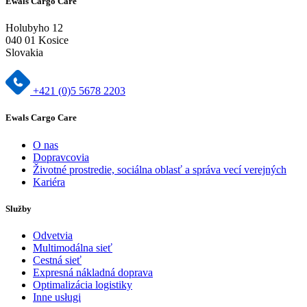
Ewals Cargo Care
Holubyho 12
040 01 Kosice
Slovakia
+421 (0)5 5678 2203
Ewals Cargo Care
O nas
Dopravcovia
Životné prostredie, sociálna oblasť a správa vecí verejných
Kariéra
Služby
Odvetvia
Multimodálna sieť
Cestná sieť
Expresná nákladná doprava
Optimalizácia logistiky
Inne usługi