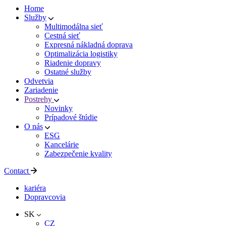
Home
Služby
Multimodálna sieť
Cestná sieť
Expresná nákladná doprava
Optimalizácia logistiky
Riadenie dopravy
Ostatné služby
Odvetvia
Zariadenie
Postrehy
Novinky
Prípadové štúdie
O nás
ESG
Kancelárie
Zabezpečenie kvality
Contact
kariéra
Dopravcovia
SK
CZ