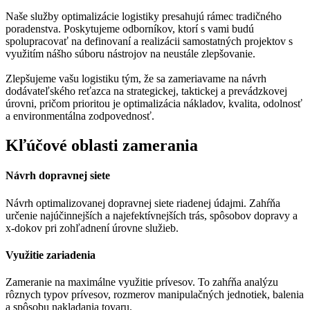
Naše služby optimalizácie logistiky presahujú rámec tradičného
poradenstva. Poskytujeme odborníkov, ktorí s vami budú
spolupracovať na definovaní a realizácii samostatných projektov s
využitím nášho súboru nástrojov na neustále zlepšovanie.
Zlepšujeme vašu logistiku tým, že sa zameriavame na návrh
dodávateľského reťazca na strategickej, taktickej a prevádzkovej
úrovni, pričom prioritou je optimalizácia nákladov, kvalita, odolnosť
a environmentálna zodpovednosť.
Kľúčové oblasti zamerania
Návrh dopravnej siete
Návrh optimalizovanej dopravnej siete riadenej údajmi. Zahŕňa
určenie najúčinnejších a najefektívnejších trás, spôsobov dopravy a
x-dokov pri zohľadnení úrovne služieb.
Využitie zariadenia
Zameranie na maximálne využitie prívesov. To zahŕňa analýzu
rôznych typov prívesov, rozmerov manipulačných jednotiek, balenia
a spôsobu nakladania tovaru.