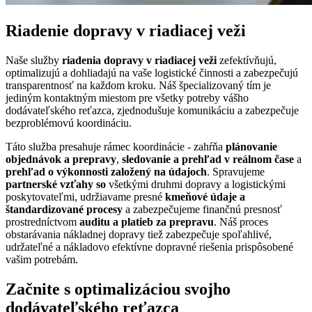
Riadenie dopravy v riadiacej veži
Naše služby
riadenia dopravy v riadiacej veži
zefektívňujú,
optimalizujú a dohliadajú na vaše logistické činnosti a zabezpečujú
transparentnosť na každom kroku. Náš špecializovaný tím je
jediným kontaktným miestom pre všetky potreby vášho
dodávateľského reťazca, zjednodušuje komunikáciu a zabezpečuje
bezproblémovú koordináciu.
Táto služba presahuje rámec koordinácie - zahŕňa
plánovanie
objednávok a prepravy
,
sledovanie a prehľad v reálnom čase
a
prehľad o výkonnosti založený na údajoch
. Spravujeme
partnerské vzťahy so
všetkými druhmi dopravy a logistickými
poskytovateľmi, udržiavame presné
kmeňové údaje a
štandardizované procesy
a zabezpečujeme finančnú presnosť
prostredníctvom
auditu a platieb za prepravu
. Náš proces
obstarávania nákladnej dopravy tiež zabezpečuje spoľahlivé,
udržateľné a nákladovo efektívne dopravné riešenia prispôsobené
vašim potrebám.
Začnite s optimalizáciou svojho
dodávateľského reťazca