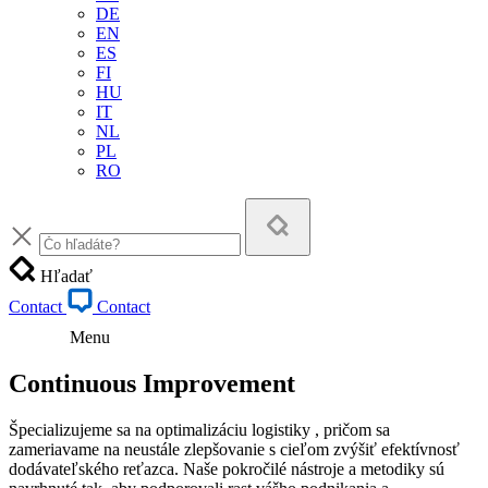
DE
EN
ES
FI
HU
IT
NL
PL
RO
Hľadať
Contact
Contact
Menu
Continuous Improvement
Špecializujeme sa na optimalizáciu logistiky
, pričom sa
zameriavame na neustále zlepšovanie s cieľom zvýšiť efektívnosť
dodávateľského reťazca. Naše pokročilé nástroje a metodiky sú