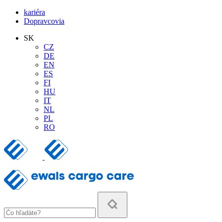
kariéra
Dopravcovia
SK
CZ
DE
EN
ES
FI
HU
IT
NL
PL
RO